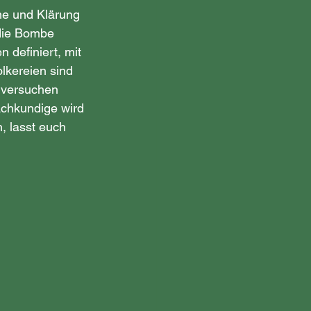
e und Klärung 
 die Bombe 
 definiert, mit 
lkereien sind 
 versuchen 
achkundige wird 
, lasst euch 