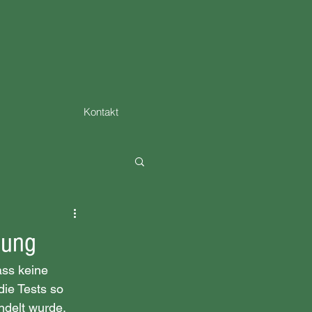
Kontakt
nung
ss keine 
die Tests so 
delt wurde.   