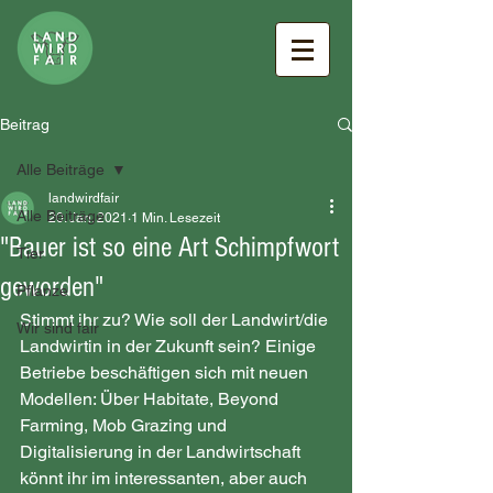
Beitrag
Alle Beiträge
landwirdfair
Alle Beiträge
20. Jan. 2021
1 Min. Lesezeit
"Bauer ist so eine Art Schimpfwort
Tier
geworden"
Pflanze
Stimmt ihr zu? Wie soll der Landwirt/die 
Wir sind fair
Landwirtin in der Zukunft sein? Einige 
Betriebe beschäftigen sich mit neuen 
Modellen: Über Habitate, Beyond 
Farming, Mob Grazing und 
Digitalisierung in der Landwirtschaft 
könnt ihr im interessanten, aber auch 