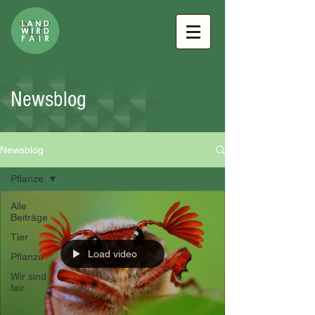
Newsblog
Newsblog
Pflanze
Alle
Beiträge
Tier
Load video
Pflanze
Wir sind
fair