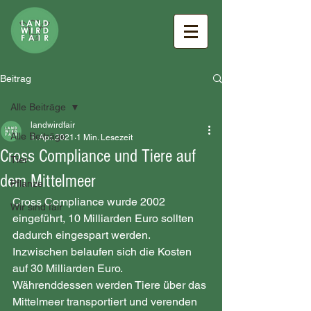
Beitrag
Alle Beiträge
landwirdfair
Alle Beiträge
1. Apr. 2021
1 Min. Lesezeit
Cross Compliance und Tiere auf
Tier
dem Mittelmeer
Pflanze
Cross Compliance wurde 2002 
Wir sind fair
eingeführt, 10 Milliarden Euro sollten 
dadurch eingespart werden. 
Inzwischen belaufen sich die Kosten 
auf 30 Milliarden Euro. 
Währenddessen werden Tiere über das 
Mittelmeer transportiert und verenden 