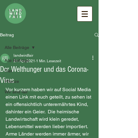
Beitrag
Alle Beiträge
landwirdfair
Alle Beiträge
21. Apr. 2021
1 Min. Lesezeit
Der Welthunger und das Corona-
Tier
Virus
Pflanze
Vor kurzem haben wir auf Social Media 
Wir sind fair
einen Link mit euch geteilt, zu sehen ist 
ein offensichtlich unterernährtes Kind, 
dahinter ein Geier.  Die heimische 
Landwirtschaft wird klein geredet, 
Lebensmittel werden lieber importiert. 
Arme Länder werden immer ärmer, wir 