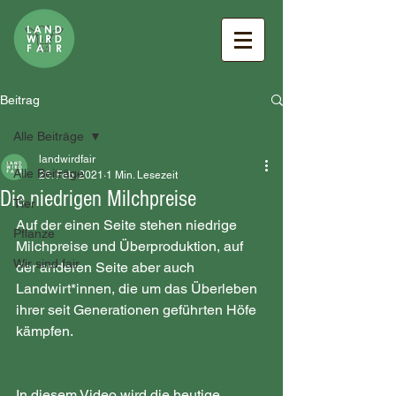
Beitrag
Alle Beiträge
landwirdfair
Alle Beiträge
26. Feb. 2021
1 Min. Lesezeit
Die niedrigen Milchpreise
Tier
Auf der einen Seite stehen niedrige 
Pflanze
Milchpreise und Überproduktion, auf 
Wir sind fair
der anderen Seite aber auch 
Landwirt*innen, die um das Überleben 
ihrer seit Generationen geführten Höfe 
kämpfen. 
In diesem Video wird die heutige 